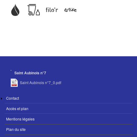
Saint Aubinois n°7
Saint Aubinois n°7_0.pdf
MENU
Contact
PIED
Accès et plan
DE
PAGE
Mentions légales
Plan du site